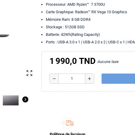
Processeur: AMD Ryzen™ 7 3700U
Carte Graphique: Radeon™ RX Vega 10 Graphics
Mémoire Ram: 8 GB DDR4
Stockage : 512GB SSD
Batterie: 42Wh(Rating Capacity)
Ports : USB-A 3.0 x 1 | USB-A 2.0 x 2 | USB-C x 1 | HD
1 990,0 TND
Aucune taxe
zoom_out_map
remove
add
chevron_right
Politique de livraison