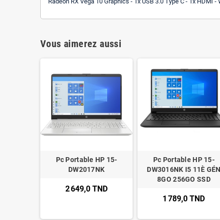
Radeon RX Vega 10 Graphics - 1x USB 3.0 Type C - 1x HDMI - W
Vous aimerez aussi
Pc Portable HP 15-
Pc Portable HP 15-
DW2017NK
DW3016NK I5 11È GÉ
8GO 256GO SSD
2 649,0 TND
1 789,0 TND