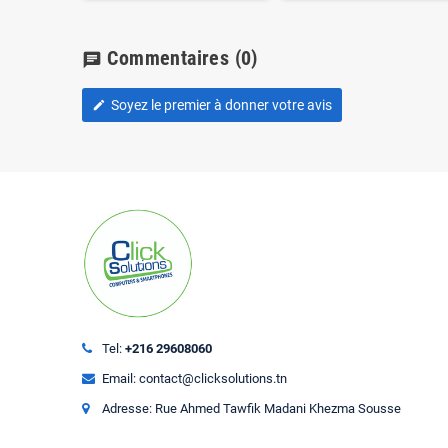
Commentaires
(0)
chat
Soyez le premier à donner votre avis
edit
Tel:
+216 29608060
Email: contact@clicksolutions.tn
Adresse: Rue Ahmed Tawfik Madani Khezma Sousse