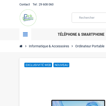
Contact
Tel
: 29 608 060
view_headline
TÉLÉPHONE & SMARTPHONE
chevron_right
Informatique & Accessoires
chevron_right
Ordinateur Portable
c
EXCLUSIVITÉ WEB
NOUVEAU