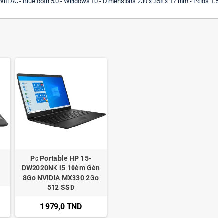
ifi AC - Bluetooth 5.0 - Windows 10 - Dimensions 230 x 358 x 17 mm - Poids 1.5
Pc Portable HP 15-
N
DW2020NK i5 10èm Gén
8Go NVIDIA MX330 2Go
512 SSD
1 979,0 TND