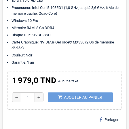
Ecran: 15.6″HD LED
Processeur: Intel Cor i5-1035G1 (1,0 GHz jusqu’à 3,6 GHz, 6 Mo de
mémoire cache, Quad-Core)
Windows 10 Pro
Mémoire RAM: 8 Go DDR4
Disque Dur: 512GO SSD
Carte Graphique: NVIDIA® GeForce® MX330 (2 Go de mémoire
dédiée)
Couleur: Noir
Garantie: 1 an
1 979,0 TND
Aucune taxe
shopping_cart
remove
add
AJOUTER AU PANIER
Partager