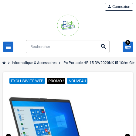
person
Connexion
0
view_headline
search
chevron_right
chevron_right
Informatique & Accessoires
Pc Portable HP 15-DW2020NK i5 10èm Gén
EXCLUSIVITÉ WEB
PROMO !
NOUVEAU