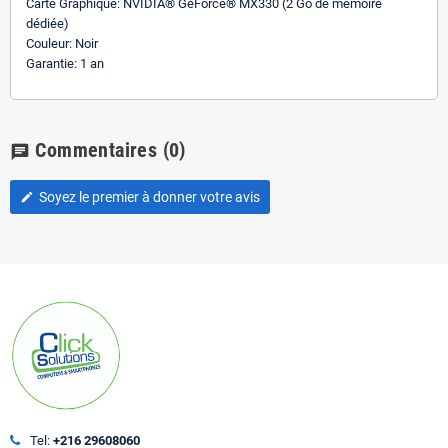
Carte Graphique: NVIDIA® GeForce® MX330 (2 Go de mémoire
dédiée)
Couleur: Noir
Garantie: 1 an
Commentaires
(0)
chat
Soyez le premier à donner votre avis
edit
Tel:
+216 29608060