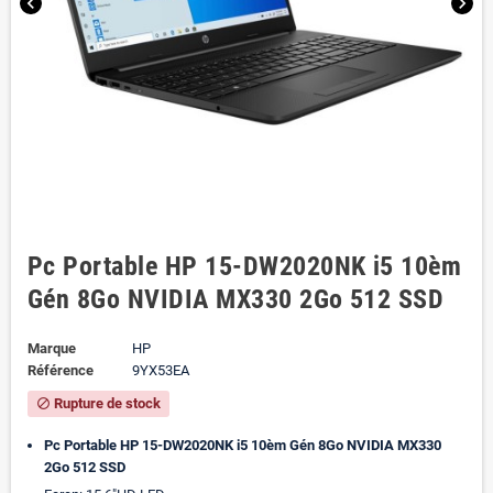
chevron_left
chevron_right
Pc Portable HP 15-DW2020NK i5 10èm
Gén 8Go NVIDIA MX330 2Go 512 SSD
Marque
HP
Référence
9YX53EA
Rupture de stock
block
Pc Portable HP 15-DW2020NK i5 10èm Gén 8Go NVIDIA MX330
2Go 512 SSD