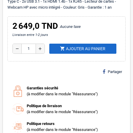
Type C - 2x USB 3.1 - 1x HDMI 1.4b - 1x RJ45 - Lecteur de cartes -
Webcam HP avec micro intégré - Couleur: Gris - Garantie : 1 an
2 649,0 TND
Aucune taxe
Livraison entre 1-2 jours
shopping_cart
remove
add
AJOUTER AU PANIER
Partager
Garanties sécurité
(à modifier dans le module "Réassurance")
Politique de livraison
(à modifier dans le module "Réassurance")
Politique retours
(à modifier dans le module "Réassurance")