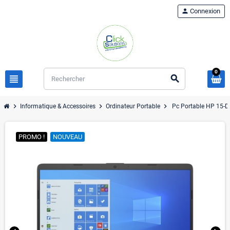
person
Connexion
0
view_headline
search
chevron_right
chevron_right
chevron_right
Informatique & Accessoires
Ordinateur Portable
Pc Portable HP 15
PROMO !
NOUVEAU