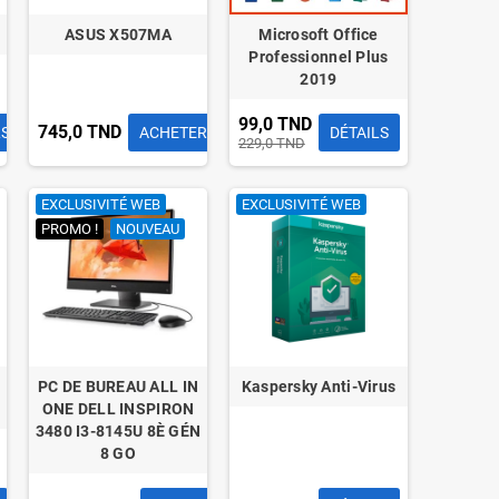
ASUS X507MA
Microsoft Office
Professionnel Plus
2019
99,0 TND
745,0 TND
LS
ACHETER
DÉTAILS
229,0 TND
EXCLUSIVITÉ WEB
EXCLUSIVITÉ WEB
PROMO !
NOUVEAU
PC DE BUREAU ALL IN
Kaspersky Anti-Virus
ONE DELL INSPIRON
3480 I3-8145U 8È GÉN
8 GO