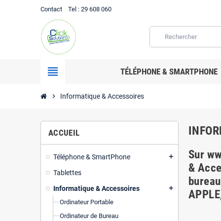
Contact
Tel
: 29 608 060
view_headline
TÉLÉPHONE & SMARTPHONE
chevron_right
Informatique & Accessoires
INFOR
ACCUEIL
Sur ww
Téléphone & SmartPhone
add
& Acce
Tablettes
bureau
Informatique & Accessoires
add
APPLE,
Ordinateur Portable
Ordinateur de Bureau