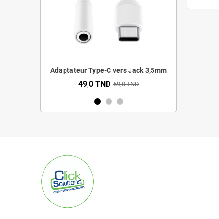
Rave Mini
Adaptateur Type-C vers Jack 3,5mm
Anker So
49,0 TND
239,0
9,0 TND
59,0 TND