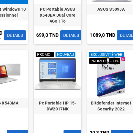
t Windows 10
PC Portable ASUS
ASUS S509JA
essionnel
X540BA Dual Core
4Go 1To
D
699,0 TND
1 089,0 TND
DÉTAILS
DÉTAILS
DÉTAI
D
PROMO !
NOUVEAU
EXCLUSIVITÉ WEB
PROMO !
-30%
S X543MA
Pc Portable HP 15-
Bitdefender Internet
DW2017NK
Security 2022
20,3 TND