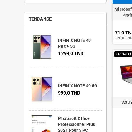
Microsof
Prof
TENDANCE
71,0 TN
120,0 TN
INFINIX NOTE 40
PRO+ 5G
1 299,0 TND
PROMO !
INFINIX NOTE 40 5G
999,0 TND
ASU
Microsoft Office
Professionnel Plus
2021 Pour 5 PC