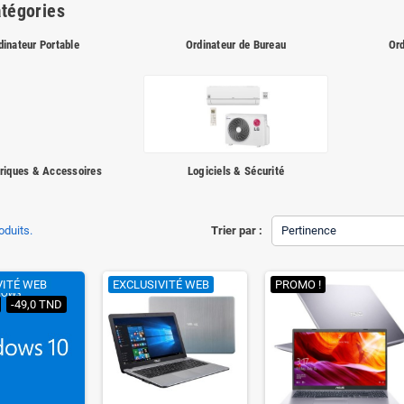
tégories
dinateur Portable
Ordinateur de Bureau
Ord
riques & Accessoires
Logiciels & Sécurité
roduits.
Trier par :
Pertinence
VITÉ WEB
EXCLUSIVITÉ WEB
PROMO !
-49,0 TND