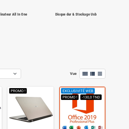
inateur All In One
Disque dur & Stockage Usb
view_comfy
view_list
view_headline
Vue
PROMO !
EXCLUSIVITÉ WEB
PROMO !
-130,0 TND