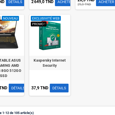
TND
2 649,0 TND
DÉTAILS
ACHETER
ACHETER
29,0 TND
NOUVEAU
EXCLUSIVITÉ WEB
PROMO !
TABLE ASUS
Kaspersky Internet
AMING AMD
Security
5 8GO 512GO
SSD
 TND
37,9 TND
DÉTAILS
DÉTAILS
e 1-12 de 105 article(s)