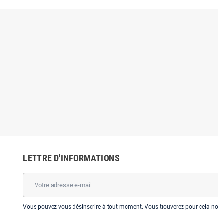
undcore Life A1
Anker Soundcore Rave Mini
Adapta
 TND
579,0 TND
259,0 TND
599,0 TND
LETTRE D'INFORMATIONS
Vous pouvez vous désinscrire à tout moment. Vous trouverez pour cela nos 