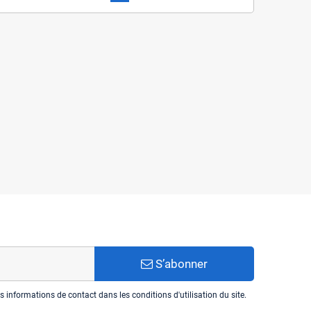
teur Type-C vers Jack 3,5mm
49,0 TND
59,0 TND
S’abonner
informations de contact dans les conditions d'utilisation du site.