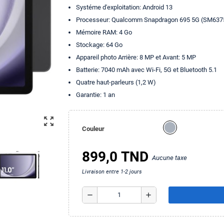
Systéme d'exploitation: Android 13
Processeur: Qualcomm Snapdragon 695 5G (SM6375
Mémoire RAM: 4 Go
Stockage: 64 Go
Appareil photo Arrière: 8 MP et Avant: 5 MP
Batterie: 7040 mAh avec Wi-Fi, 5G et Bluetooth 5.1
Quatre haut-parleurs (1,2 W)
Garantie: 1 an
zoom_out_map
Couleur
899,0 TND
Aucune taxe
Livraison entre 1-2 jours
remove
add