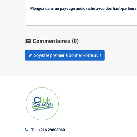
Plongez dans un paysage audio riche avec des haut-parleurs 
Commentaires
(0)
chat
Soyez le premier à donner votre avis
edit
Tel:
+216 29608060