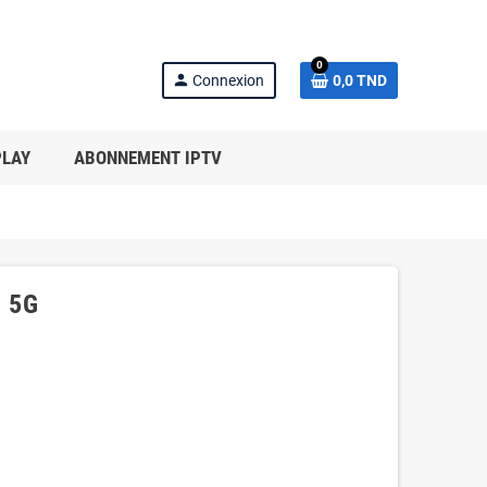
0
person
Connexion
0,0 TND
PLAY
ABONNEMENT IPTV
S 5G