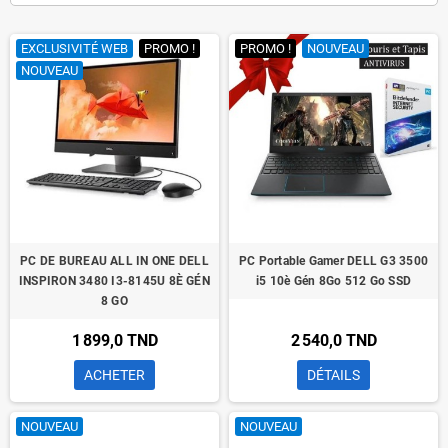
EXCLUSIVITÉ WEB
PROMO !
PROMO !
NOUVEAU
NOUVEAU
PC DE BUREAU ALL IN ONE DELL
PC Portable Gamer DELL G3 3500
INSPIRON 3480 I3-8145U 8È GÉN
i5 10è Gén 8Go 512 Go SSD
8 GO
1 899,0 TND
2 540,0 TND
ACHETER
DÉTAILS
NOUVEAU
NOUVEAU