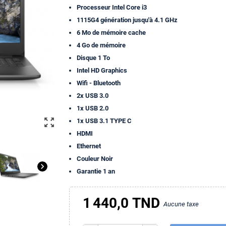
Processeur Intel Core i3
1115G4 génération jusqu'à 4.1 GHz
6 Mo de mémoire cache
4 Go de mémoire
Disque 1 To
Intel HD Graphics
Wifi - Bluetooth
2x USB 3.0
1x USB 2.0
zoom_out_map
1x USB 3.1 TYPE C
HDMI
Ethernet
Couleur Noir
chevron_right
Garantie 1 an
1 440,0 TND
Aucune taxe