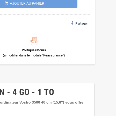
shopping_cart
AJOUTER AU PANIER
Partager
Politique retours
(à modifier dans le module "Réassurance")
 - 4 GO - 1 TO
ordinateur Vostro 3500 40 cm (15,6″) vous offre