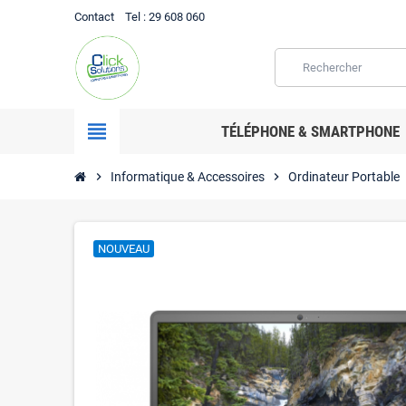
Contact
Tel
: 29 608 060
view_headline
TÉLÉPHONE & SMARTPHONE
chevron_right
Informatique & Accessoires
chevron_right
Ordinateur Portable
c
NOUVEAU