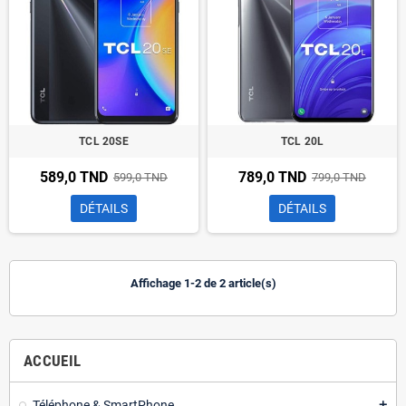
TCL 20SE
TCL 20L
589,0 TND
789,0 TND
599,0 TND
799,0 TND
DÉTAILS
DÉTAILS
Affichage 1-2 de 2 article(s)
ACCUEIL
Téléphone & SmartPhone
add