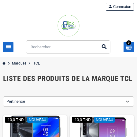
person
Connexion
0
view_headline
search
chevron_right
chevron_right
Marques
TCL
LISTE DES PRODUITS DE LA MARQUE TCL
Pertinence
-10,0 TND
NOUVEAU
-10,0 TND
NOUVEAU