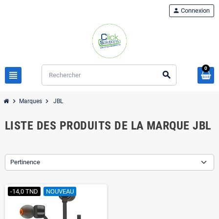
person
Connexion
0
view_headline
search
chevron_right
chevron_right
Marques
JBL
LISTE DES PRODUITS DE LA MARQUE JBL
Pertinence
-14,0 TND
NOUVEAU