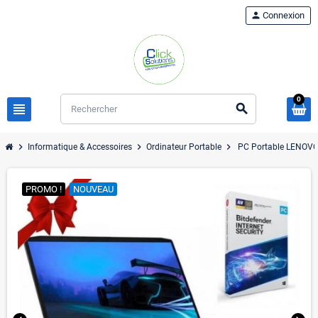
person
Connexion
0
view_headline
search
chevron_right
chevron_right
chevron_right
Informatique & Accessoires
Ordinateur Portable
PC Portable LENOVO
PROMO !
NOUVEAU