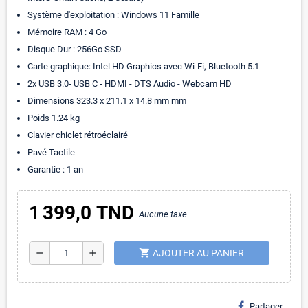
Système d'exploitation : Windows 11 Famille
Mémoire RAM : 4 Go
Disque Dur : 256Go SSD
Carte graphique: Intel HD Graphics avec Wi-Fi, Bluetooth 5.1
2x USB 3.0- USB C - HDMI - DTS Audio - Webcam HD
Dimensions 323.3 x 211.1 x 14.8 mm mm
Poids 1.24 kg
Clavier chiclet rétroéclairé
Pavé Tactile
Garantie : 1 an
1 399,0 TND
Aucune taxe
shopping_cart
remove
add
AJOUTER AU PANIER
Partager