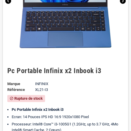
chevron_left
chevron_right
Pc Portable Infinix x2 Inbook i3
Marque
INFINIX
Référence
XL21-I3
Rupture de stock
block
Pc Portable Infinix x2 Inbook i3
Ecran: 14 Pouces IPS HD 16:9 1920x1080 Pixel
Processeur: Intel® Core™ i3-1005G1 (1.2GHz, up to 3.7 GHz, 4Mo
Intel® Smart Cache, 2 Cœurs)