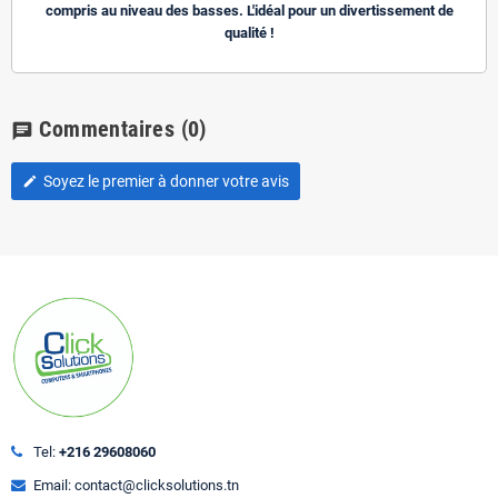
compris au niveau des basses. L'idéal pour un divertissement de
qualité !
Commentaires
(0)
chat
Soyez le premier à donner votre avis
edit
Tel:
+216 29608060
Email: contact@clicksolutions.tn