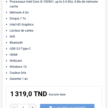
Processeur Intel Core i3-1005G1, up to 3.4 Ghz, 4 Mo de mémoire
cache
Mémoire 4 Go
Disque 1 To
Intel HD Graphics
Lecteur de cartes
Wifi
Bluetooth
USB 3.0 Type-C
HDMI
Webcam
Windows 10
Couleur Gris
Garantie 1 an
1 319,0 TND
Aucune taxe
shopping_cart
remove
add
AJOUTER AU PANIER