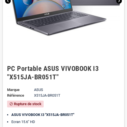
chevron_left
chevron_right
PC Portable ASUS VIVOBOOK I3
"X515JA-BR051T"
Marque
ASUS
Référence
X515JA-BR051T
Rupture de stock
block
ASUS VIVOBOOK I3 "X515JA-BR051T"
Ecran 15.6" HD