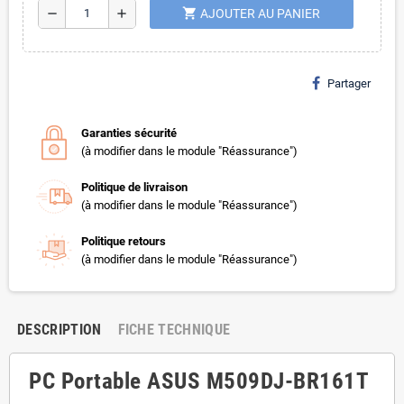
shopping_cart
remove
add
AJOUTER AU PANIER
Partager
Garanties sécurité
(à modifier dans le module "Réassurance")
Politique de livraison
(à modifier dans le module "Réassurance")
Politique retours
(à modifier dans le module "Réassurance")
DESCRIPTION
FICHE TECHNIQUE
PC Portable ASUS M509DJ-BR161T