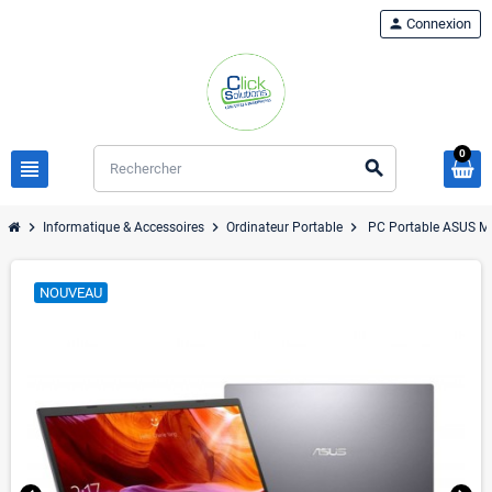
person
Connexion
0
view_headline
search
chevron_right
chevron_right
chevron_right
Informatique & Accessoires
Ordinateur Portable
PC Portable ASUS 
NOUVEAU