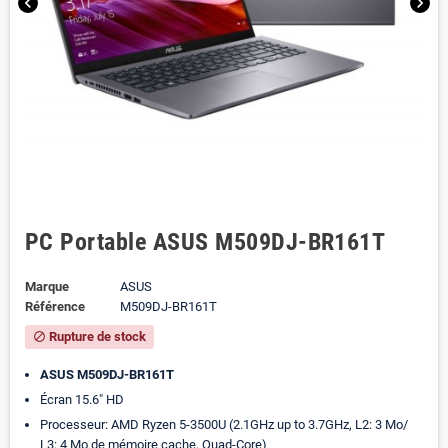
chevron_left
chevron_right
PC Portable ASUS M509DJ-BR161T
Marque
ASUS
Référence
M509DJ-BR161T
Rupture de stock
block
ASUS M509DJ-BR161T
Écran 15.6" HD
Processeur: AMD Ryzen 5-3500U (2.1GHz up to 3.7GHz, L2: 3 Mo/
L3: 4 Mo de mémoire cache, Quad-Core)