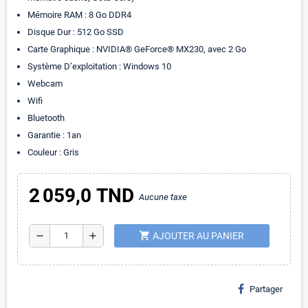
Mémoire RAM : 8 Go DDR4
Disque Dur : 512 Go SSD
Carte Graphique : NVIDIA® GeForce® MX230, avec 2 Go
Système D’exploitation : Windows 10
Webcam
Wifi
Bluetooth
Garantie : 1an
Couleur : Gris
2 059,0 TND
Aucune taxe
shopping_cart
remove
add
AJOUTER AU PANIER
Partager