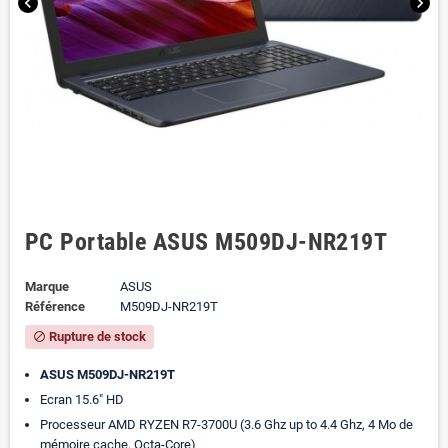
chevron_left
chevron_right
PC Portable ASUS M509DJ-NR219T
Marque
ASUS
Référence
M509DJ-NR219T
Rupture de stock
block
ASUS M509DJ-NR219T
Ecran 15.6" HD
Processeur AMD RYZEN R7-3700U (3.6 Ghz up to 4.4 Ghz, 4 Mo de
mémoire cache, Octa-Core)