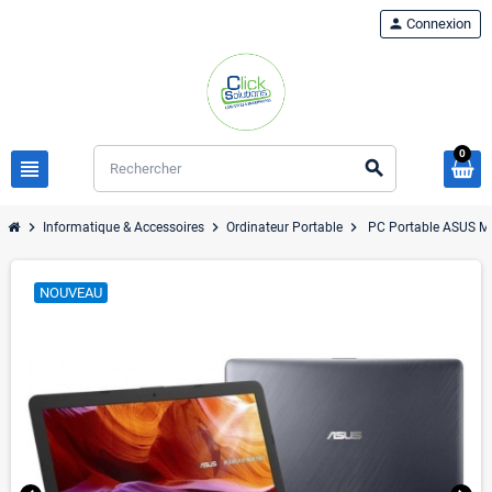
person
Connexion
0
view_headline
search
chevron_right
chevron_right
chevron_right
Informatique & Accessoires
Ordinateur Portable
PC Portable ASUS 
NOUVEAU