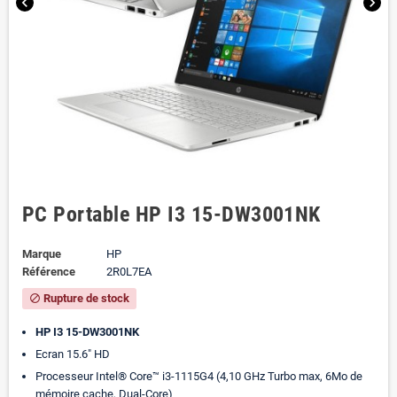
chevron_left
chevron_right
PC Portable HP I3 15-DW3001NK
Marque
HP
Référence
2R0L7EA
Rupture de stock
block
HP I3 15-DW3001NK
Ecran 15.6" HD
Processeur Intel® Core™ i3-1115G4 (4,10 GHz Turbo max, 6Mo de
mémoire cache, Dual-Core)