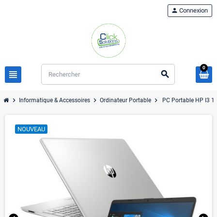
person
Connexion
0
view_headline
search
chevron_right
chevron_right
chevron_right
Informatique & Accessoires
Ordinateur Portable
PC Portable HP I3 
NOUVEAU