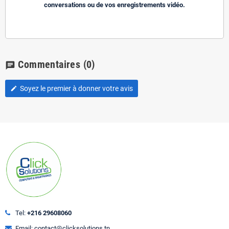
conversations ou de vos enregistrements vidéo.
Commentaires
(0)
chat
Soyez le premier à donner votre avis
edit
Tel:
+216 29608060
Email: contact@clicksolutions.tn