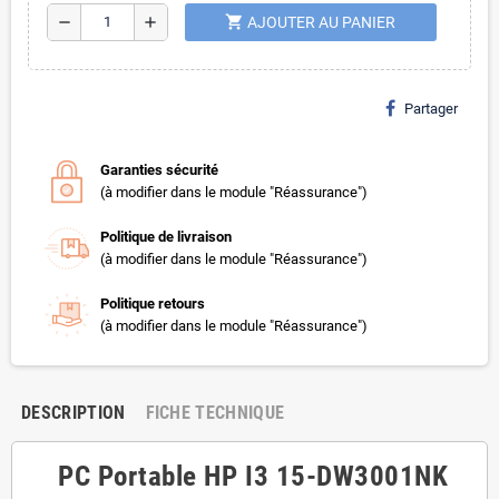
shopping_cart
remove
add
AJOUTER AU PANIER
Partager
Garanties sécurité
(à modifier dans le module "Réassurance")
Politique de livraison
(à modifier dans le module "Réassurance")
Politique retours
(à modifier dans le module "Réassurance")
DESCRIPTION
FICHE TECHNIQUE
PC Portable HP I3 15-DW3001NK