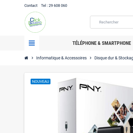
Contact
Tel
: 29 608 060
view_headline
TÉLÉPHONE & SMARTPHONE
chevron_right
Informatique & Accessoires
chevron_right
Disque dur & Stocka
NOUVEAU