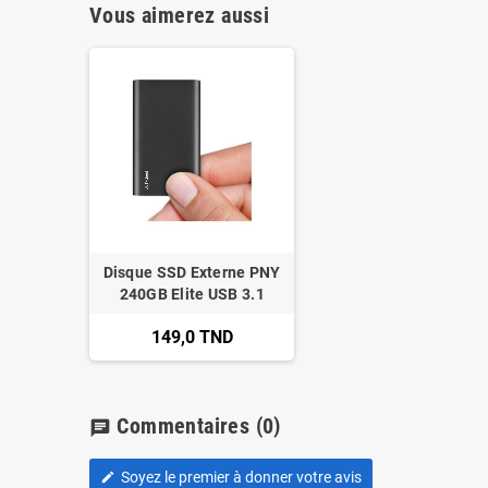
Vous aimerez aussi
Disque SSD Externe PNY
240GB Elite USB 3.1
149,0 TND
Commentaires
(0)
chat
Soyez le premier à donner votre avis
edit