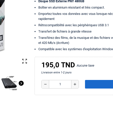
Disque SSD Externe PNY 480GB
Boîtier en aluminium résistant et très compact.
Emportez toutes vos données avec vous lorsque nécess
rapidement
Rétrocompatibilité avec les périphériques USB 3.1
Transfert de fichiers à grande vitesse
Transférez des films, de la musique et des fichiers 
et 420 Mb/s (écriture)
Compatible avec les systèmes d'exploitation Windows 
zoom_out_map
195,0 TND
Aucune taxe
Livraison entre 1-2 jours
chevron_right
remove
add