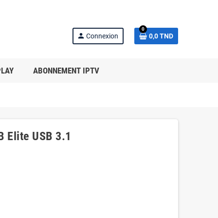
0
person
Connexion
0,0 TND
PLAY
ABONNEMENT IPTV
 Elite USB 3.1