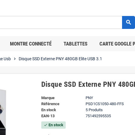
search
MONTRE CONNECTÉ
TABLETTES
CARTE GOOGLE 
ge Usb
chevron_right
Disque SSD Externe PNY 480GB Elite USB 3.1
Disque SSD Externe PNY 480GB
Marque
PNY
Référence
PSD1CS1050-480-FFS
En stock
5 Produits
EAN-13
751492595535
En stock
check