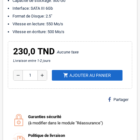
Capacité de stockage: 500 Go
Interface: SATA III 6Gb
Format de Disque: 2.5″
Vitesse en lecture: 550 Mo/s
Vitesse en écriture: 500 Mo/s
230,0 TND
Aucune taxe
Livraison entre 1-2 jours
shopping_cart
remove
add
AJOUTER AU PANIER
Partager
Garanties sécurité
(à modifier dans le module "Réassurance")
Politique de livraison