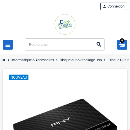
person
Connexion
0
view_headline
search
chevron_right
chevron_right
chevron_right
Informatique & Accessoires
Disque dur & Stockage Usb
Disque Dur I
NOUVEAU