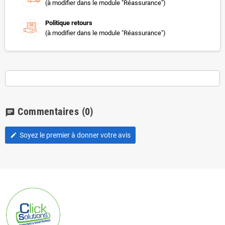
(à modifier dans le module "Réassurance")
Politique retours
(à modifier dans le module "Réassurance")
Commentaires
(0)
chat
Soyez le premier à donner votre avis
edit