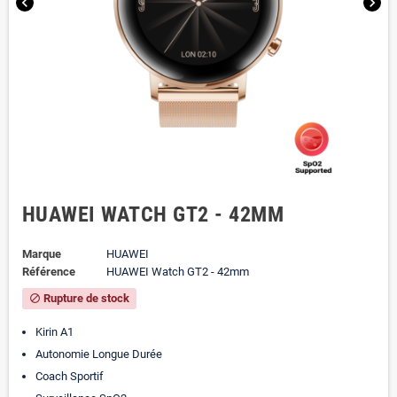
chevron_left
chevron_right
HUAWEI WATCH GT2 - 42MM
Marque
HUAWEI
Référence
HUAWEI Watch GT2 - 42mm
Rupture de stock
block
Kirin A1
Autonomie Longue Durée
Coach Sportif