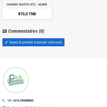
HUAWEI WATCH GT2 - 46MM
870,0 TND
Commentaires
(0)
chat
Soyez le premier à donner votre avis
edit
Tel:
+216 29608060