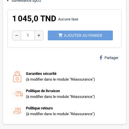
Surveillance SpO2
1 045,0 TND
Aucune taxe
shopping_cart
remove
add
AJOUTER AU PANIER
Partager
Garanties sécurité
(à modifier dans le module "Réassurance")
Politique de livraison
(à modifier dans le module "Réassurance")
Politique retours
(à modifier dans le module "Réassurance")