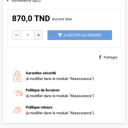
Surveillance SpO2
870,0 TND
Aucune taxe
shopping_cart
remove
add
AJOUTER AU PANIER
Partager
Garanties sécurité
(à modifier dans le module "Réassurance")
Politique de livraison
(à modifier dans le module "Réassurance")
Politique retours
(à modifier dans le module "Réassurance")