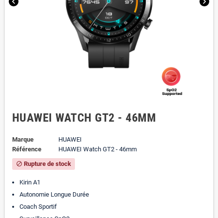
chevron_left
chevron_right
HUAWEI WATCH GT2 - 46MM
Marque
HUAWEI
Référence
HUAWEI Watch GT2 - 46mm
Rupture de stock
block
Kirin A1
Autonomie Longue Durée
Coach Sportif