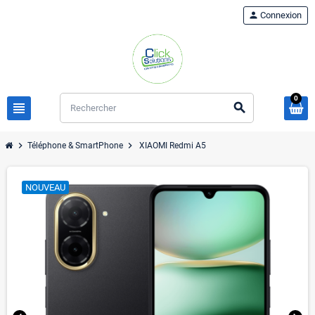
person
Connexion
0
view_headline
search
chevron_right
chevron_right
Téléphone & SmartPhone
XIAOMI Redmi A5
NOUVEAU