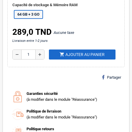
Capacité de stockage & Mémoire RAM
64 GB + 3 GO
289,0 TND
Aucune taxe
Livraison entre 1-2 jours
shopping_cart
remove
add
AJOUTER AU PANIER
Partager
Garanties sécurité
(à modifier dans le module "Réassurance")
Politique de livraison
(à modifier dans le module "Réassurance")
Politique retours