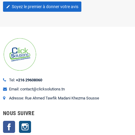
Soyez le premier à donner votre avis
edit
Tel:
+216 29608060
Email: contact@clicksolutions.tn
Adresse: Rue Ahmed Tawfik Madani Khezma Sousse
NOUS SUIVRE
Facebook
Instagram