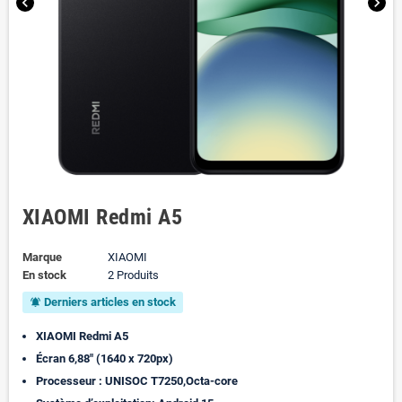
chevron_left
chevron_right
XIAOMI Redmi A5
Marque
XIAOMI
En stock
2 Produits
Derniers articles en stock
notifications_active
XIAOMI Redmi A5
Écran 6,88" (1640 x 720px)
Processeur : UNISOC T7250,Octa-core