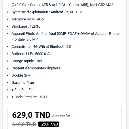
(2x2.0 GHz Cortex-A75 & 6x1.8 GHz Cortex-A55), Mali-G52 MC2
Systéme d'exploitation : Android 12, XOS 12
Mémoire RAM : 4Go
Stockage : 128Go
Appareil Photo Arriére: Dual 50MP, PDAF + QVGA et Appareil Photo
Frontale: 8.0 MP
Connctiv ité : 4G Wifi et Bluetooth 5.0
Batterie: Li-Po 5000 mAh
Charge rapide 18W
Capteur d'empreintes digitales
Double SIM
Garantie: 1 an
+ Étui FreeFire
+ Code FreeFire 15 DT
629,0 TND
Aucune taxe
649,0 TND
- 20,0 TND