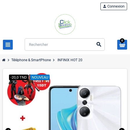
person
Connexion
0
view_headline
search
chevron_right
chevron_right
Téléphone & SmartPhone
INFINIX HOT 20
-20,0 TND
NOUVEAU