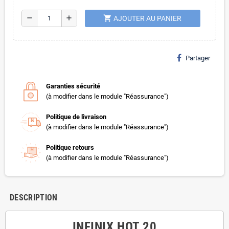
shopping_cart
remove
add
AJOUTER AU PANIER
Partager
Garanties sécurité
(à modifier dans le module "Réassurance")
Politique de livraison
(à modifier dans le module "Réassurance")
Politique retours
(à modifier dans le module "Réassurance")
DESCRIPTION
INFINIX HOT 20