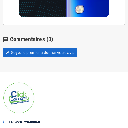
Commentaires
(0)
chat
Soyez le premier à donner votre avis
edit
Tel:
+216 29608060