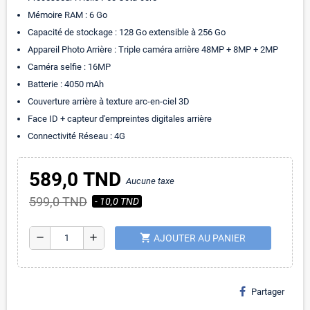
Mémoire RAM : 6 Go
Capacité de stockage : 128 Go extensible à 256 Go
Appareil Photo Arrière : Triple caméra arrière 48MP + 8MP + 2MP
Caméra selfie : 16MP
Batterie : 4050 mAh
Couverture arrière à texture arc-en-ciel 3D
Face ID + capteur d'empreintes digitales arrière
Connectivité Réseau : 4G
589,0 TND
Aucune taxe
599,0 TND
- 10,0 TND
shopping_cart
remove
add
AJOUTER AU PANIER
Partager