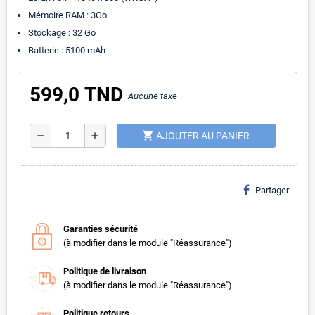
Mémoire RAM : 3Go
Stockage : 32 Go
Batterie : 5100 mAh
599,0 TND
Aucune taxe
shopping_cart
remove
add
AJOUTER AU PANIER
Partager
Garanties sécurité
(à modifier dans le module "Réassurance")
Politique de livraison
(à modifier dans le module "Réassurance")
Politique retours