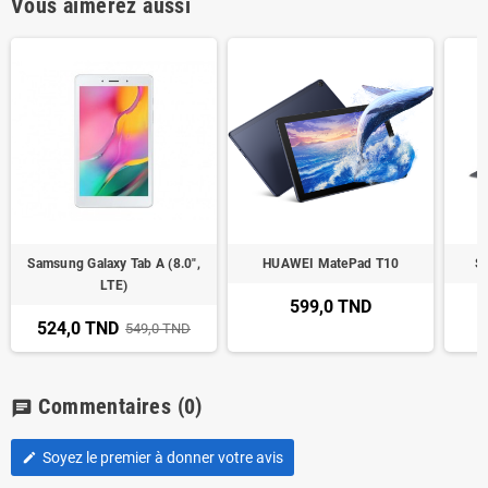
Vous aimerez aussi
Samsung Galaxy Tab A (8.0",
HUAWEI MatePad T10
S
LTE)
599,0 TND
524,0 TND
549,0 TND
Commentaires
(0)
chat
Soyez le premier à donner votre avis
edit