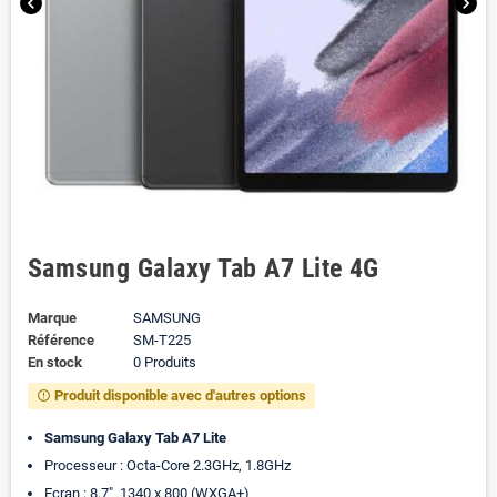
chevron_left
chevron_right
Samsung Galaxy Tab A7 Lite 4G
Marque
SAMSUNG
Référence
SM-T225
En stock
0 Produits
Produit disponible avec d'autres options
error_outline
Samsung Galaxy Tab A7 Lite
Processeur : Octa-Core 2.3GHz, 1.8GHz
Ecran : 8.7" 1340 x 800 (WXGA+)