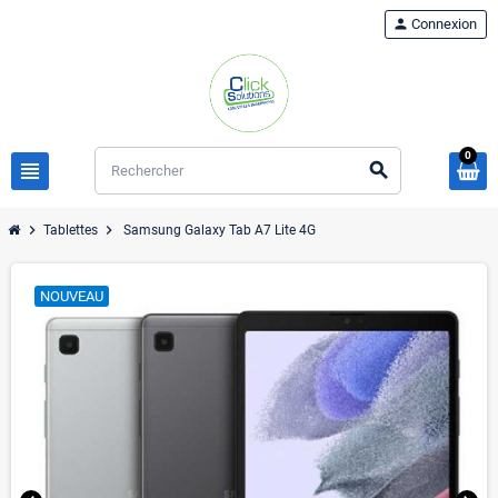
person
Connexion
0
view_headline
search
chevron_right
chevron_right
Tablettes
Samsung Galaxy Tab A7 Lite 4G
NOUVEAU