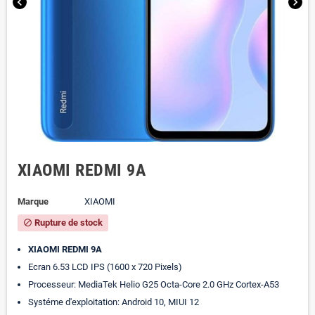
chevron_left
chevron_right
XIAOMI REDMI 9A
Marque
XIAOMI
Rupture de stock
block
XIAOMI REDMI 9A
Ecran 6.53 LCD IPS (1600 x 720 Pixels)
Processeur: MediaTek Helio G25 Octa-Core 2.0 GHz Cortex-A53
Systéme d'exploitation: Android 10, MIUI 12