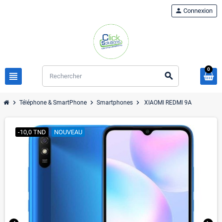
person
Connexion
0
view_headline
search
chevron_right
chevron_right
chevron_right
Téléphone & SmartPhone
Smartphones
XIAOMI REDMI 9A
-10,0 TND
NOUVEAU