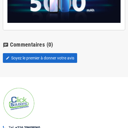
Commentaires
(0)
chat
Soyez le premier à donner votre avis
edit
Tel:
+216 29608060