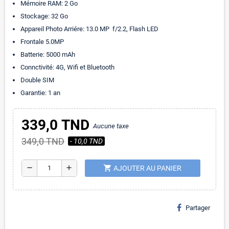
Mémoire RAM: 2 Go
Stockage: 32 Go
Appareil Photo Arriére: 13.0 MP f/2.2, Flash LED
Frontale 5.0MP
Batterie: 5000 mAh
Connctivité: 4G, Wifi et Bluetooth
Double SIM
Garantie: 1 an
339,0 TND
Aucune taxe
349,0 TND
- 10,0 TND
shopping_cart
remove
add
AJOUTER AU PANIER
Partager