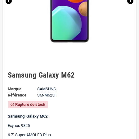
chevron_left
chevron_right
Samsung Galaxy M62
Marque
SAMSUNG
Référence
SM-M625F
Rupture de stock
block
Samsung Galaxy M62
Exynos 9825
6.7" Super AMOLED Plus