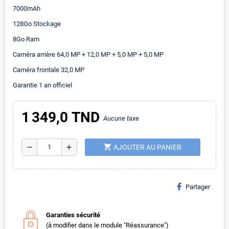
7000mAh
128Go Stockage
8Go Ram
Caméra arrière 64,0 MP + 12,0 MP + 5,0 MP + 5,0 MP
Caméra frontale 32,0 MP
Garantie 1 an officiel
1 349,0 TND
Aucune taxe
shopping_cart
remove
add
AJOUTER AU PANIER
Partager
Garanties sécurité
(à modifier dans le module "Réassurance")