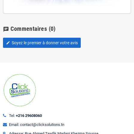
Commentaires
(0)
chat
Soyez le premier à donner votre avis
edit
Tel:
+216 29608060
Email: contact@clicksolutions.tn
Adresse: Rue Ahmed Tawfik Madani Khezma Sousse