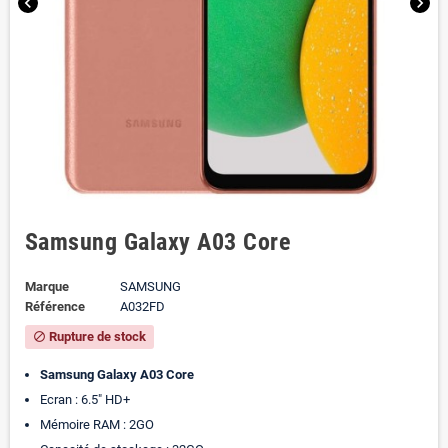
chevron_left
chevron_right
Samsung Galaxy A03 Core
Marque
SAMSUNG
Référence
A032FD
Rupture de stock
block
Samsung Galaxy A03 Core
Ecran : 6.5" HD+
Mémoire RAM : 2GO