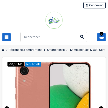
person
Connexion
0
view_headline
search
chevron_right
chevron_right
chevron_right
Téléphone & SmartPhone
Smartphones
Samsung Galaxy A03 Core
-40,0 TND
NOUVEAU