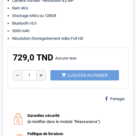
Caméra frontale - Résolution 8,0 MP
Ram 4Go
Stockage 64Go ou 128GB
Bluetooth v5.0
5000 mAh
Résolution d'enregistrement vidéo Full HD
729,0 TND
Aucune taxe
shopping_cart
remove
add
AJOUTER AU PANIER
Partager
Garanties sécurité
(à modifier dans le module "Réassurance")
Politique de livraison