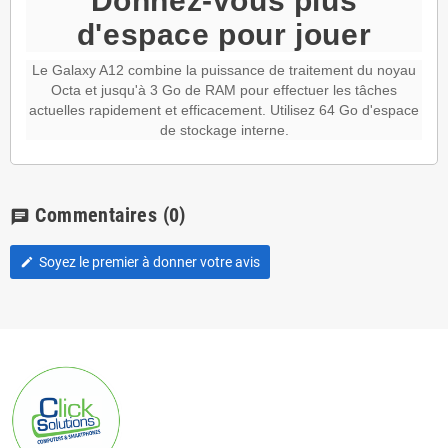
Donnez-vous plus
d'espace pour jouer
Le Galaxy A12 combine la puissance de traitement du noyau
Octa et jusqu'à 3 Go de RAM pour effectuer les tâches
actuelles rapidement et efficacement. Utilisez 64 Go d'espace
de stockage interne.
Commentaires
(0)
chat
Soyez le premier à donner votre avis
edit