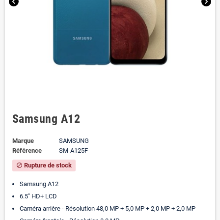
chevron_left
chevron_right
Samsung A12
Marque
SAMSUNG
Référence
SM-A125F
Rupture de stock
block
Samsung A12
6.5" HD+ LCD
Caméra arrière - Résolution 48,0 MP + 5,0 MP + 2,0 MP + 2,0 MP