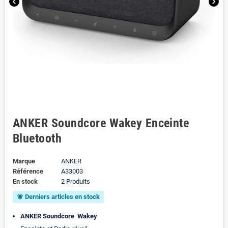
chevron_left
chevron_right
ANKER Soundcore Wakey Enceinte
Bluetooth
Marque
ANKER
Référence
A33003
En stock
2 Produits
Derniers articles en stock
notifications_active
ANKER Soundcore Wakey