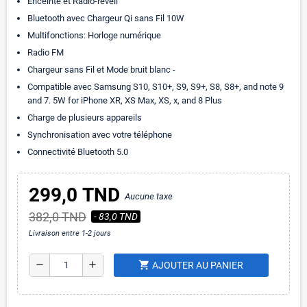
Enceinte et Radio-réveil
Bluetooth avec Chargeur Qi sans Fil 10W
Multifonctions: Horloge numérique
Radio FM
Chargeur sans Fil et Mode bruit blanc -
Compatible avec Samsung S10, S10+, S9, S9+, S8, S8+, and note 9
and 7. 5W for iPhone XR, XS Max, XS, x, and 8 Plus
Charge de plusieurs appareils
Synchronisation avec votre téléphone
Connectivité Bluetooth 5.0
299,0 TND
Aucune taxe
382,0 TND
- 83,0 TND
Livraison entre 1-2 jours
shopping_cart
remove
add
AJOUTER AU PANIER