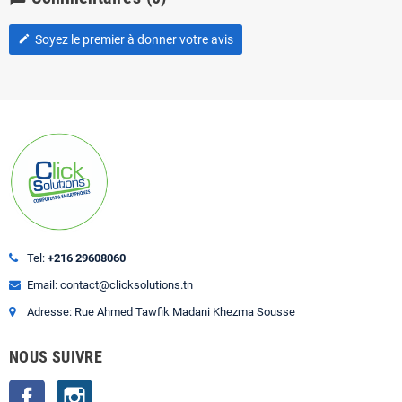
Soyez le premier à donner votre avis
edit
Tel:
+216 29608060
Email: contact@clicksolutions.tn
Adresse: Rue Ahmed Tawfik Madani Khezma Sousse
NOUS SUIVRE
Facebook
Instagram