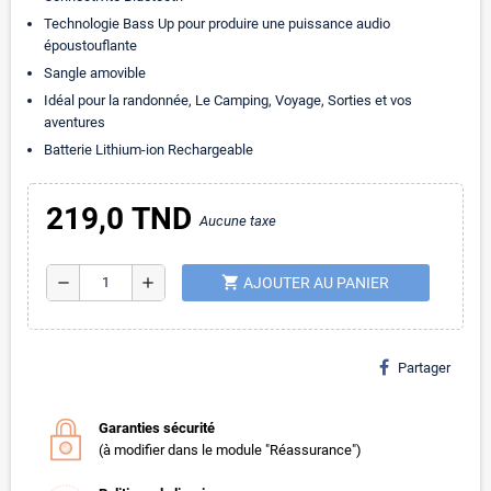
Technologie Bass Up pour produire une puissance audio
époustouflante
Sangle amovible
Idéal pour la randonnée, Le Camping, Voyage, Sorties et vos
aventures
Batterie Lithium-ion Rechargeable
219,0 TND
Aucune taxe
shopping_cart
remove
add
AJOUTER AU PANIER
Partager
Garanties sécurité
(à modifier dans le module "Réassurance")