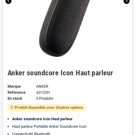
chevron_left
chevron_right
Anker soundcore Icon Haut parleur
Marque
ANKER
Référence
A3122H
En stock
0 Produits
Produit disponible avec d'autres options
error_outline
Anker soundcore Icon Haut parleur
Haut parleur Portable Anker Soundcore Icon
Connectivité Bluetooth