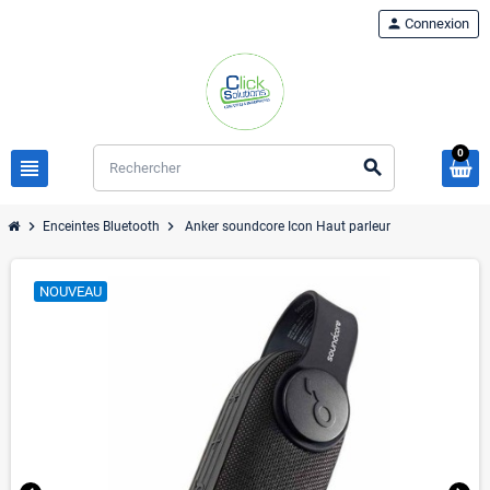
person
Connexion
0
view_headline
search
chevron_right
chevron_right
Enceintes Bluetooth
Anker soundcore Icon Haut parleur
NOUVEAU