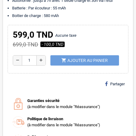
Autonomie : jusqu’à 7h avec 1 seule charge et 30h via l’étui
Batterie : Par écouteur : 55 mAh
Boitier de charge : 580 mAh
599,0 TND
Aucune taxe
699,0 TND
- 100,0 TND
shopping_cart
remove
add
AJOUTER AU PANIER
Partager
Garanties sécurité
(à modifier dans le module "Réassurance")
Politique de livraison
(à modifier dans le module "Réassurance")