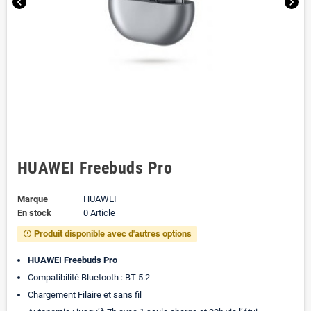
chevron_left
chevron_right
HUAWEI Freebuds Pro
Marque
HUAWEI
En stock
0 Article
Produit disponible avec d'autres options
error_outline
HUAWEI Freebuds Pro
Compatibilité Bluetooth : BT 5.2
Chargement Filaire et sans fil