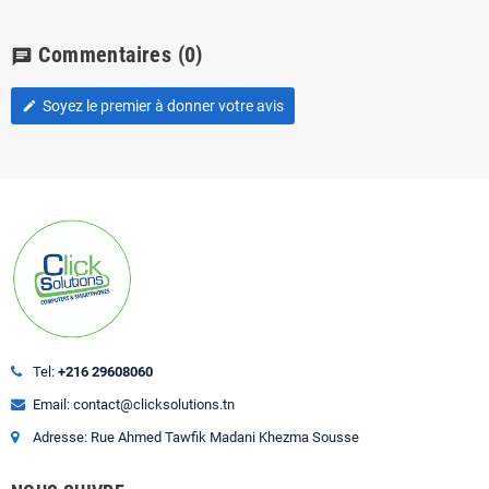
Commentaires
(0)
chat
Soyez le premier à donner votre avis
edit
Tel:
+216 29608060
Email: contact@clicksolutions.tn
Adresse: Rue Ahmed Tawfik Madani Khezma Sousse