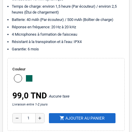
Temps de charge: environ 1,5 heure (Par écouteur) / environ 2,5
heures (Étui de chargement)
Batterie: 40 mAh (Par écouteur) / 500 mAh (Boîtier de charge)
Réponse en fréquence: 20 Hz à 20 kHz
4 Microphones à formation de faisceau
Résistant à la transpiration et à l'eau: IPX4
Garantie: 6 mois
Couleur
99,0 TND
Aucune taxe
Livraison entre 1-2 jours
shopping_cart
remove
add
AJOUTER AU PANIER