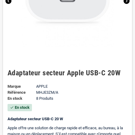
chevron_left
chevron_right
Adaptateur secteur Apple USB‑C 20W
Marque
APPLE
Référence
MHJE3ZM/A
En stock
8 Produits
En stock
check
Adaptateur secteur USB-C 20 W
Apple offre une solution de charge rapide et efficace, au bureau, à la
maison ou en déplacement. S’il est compatible avec n’importe quel