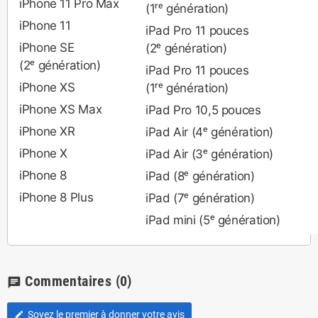
iPhone 11 Pro Max
(1ʳᵉ génération)
iPhone 11
iPad Pro 11 pouces
iPhone SE
(2ᵉ génération)
(2ᵉ génération)
iPad Pro 11 pouces
iPhone XS
(1ʳᵉ génération)
iPhone XS Max
iPad Pro 10,5 pouces
iPhone XR
iPad Air (4ᵉ génération)
iPhone X
iPad Air (3ᵉ génération)
iPhone 8
iPad (8ᵉ génération)
iPhone 8 Plus
iPad (7ᵉ génération)
iPad mini (5ᵉ génération)
Commentaires
(0)
chat
Soyez le premier à donner votre avis
edit