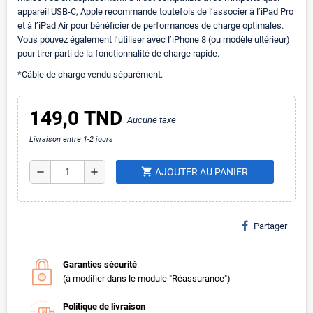
appareil USB‑C, Apple recommande toutefois de l’associer à l’iPad Pro
et à l’iPad Air pour bénéficier de performances de charge optimales.
Vous pouvez également l’utiliser avec l’iPhone 8 (ou modèle ultérieur)
pour tirer parti de la fonctionnalité de charge rapide.
*Câble de charge vendu séparément.
149,0 TND
Aucune taxe
Livraison entre 1-2 jours
shopping_cart
remove
add
AJOUTER AU PANIER
Partager
Garanties sécurité
(à modifier dans le module "Réassurance")
Politique de livraison