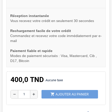
Réception instantanée
Vous recevez votre crédit en seulement 30 secondes
Rechargement facile de votre crédit
Commandez et recevez votre code immédiatement par e-
mail
Paiement fiable et rapide
Modes de paiement sécurisés : Visa, Mastercard, Cib ,
D17, Bitcoin
400,0 TND
Aucune taxe
shopping_cart
remove
add
AJOUTER AU PANIER