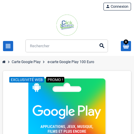
person
Connexion
0
view_headline
search
chevron_right
chevron_right
Carte Google Play
e-carte Google Play 100 Euro
EXCLUSIVITÉ WEB
PROMO !