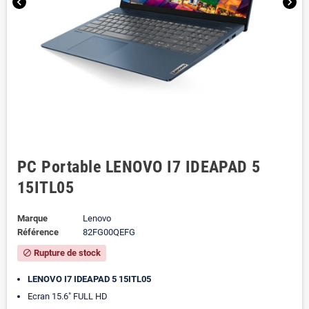
chevron_left
chevron_right
PC Portable LENOVO I7 IDEAPAD 5
15ITL05
Marque
Lenovo
Référence
82FG00QEFG
Rupture de stock
block
LENOVO I7 IDEAPAD 5 15ITL05
Ecran 15.6" FULL HD