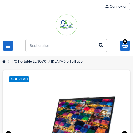
person
Connexion
0
view_headline
search
chevron_right
PC Portable LENOVO I7 IDEAPAD 5 15ITL05
NOUVEAU