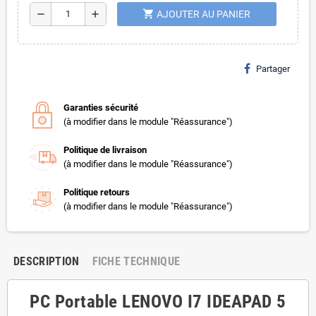
shopping_cart
remove
add
AJOUTER AU PANIER
Partager
Garanties sécurité
(à modifier dans le module "Réassurance")
Politique de livraison
(à modifier dans le module "Réassurance")
Politique retours
(à modifier dans le module "Réassurance")
DESCRIPTION
FICHE TECHNIQUE
PC Portable LENOVO I7 IDEAPAD 5