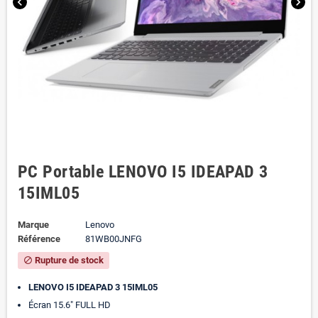
chevron_left
chevron_right
PC Portable LENOVO I5 IDEAPAD 3
15IML05
Marque
Lenovo
Référence
81WB00JNFG
Rupture de stock
block
LENOVO I5 IDEAPAD 3 15IML05
Écran 15.6" FULL HD