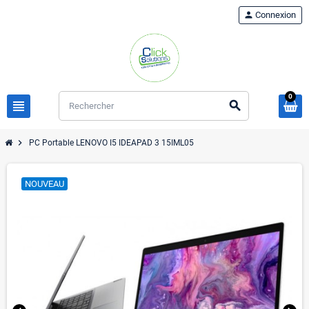
person
Connexion
0
view_headline
search
chevron_right
PC Portable LENOVO I5 IDEAPAD 3 15IML05
NOUVEAU