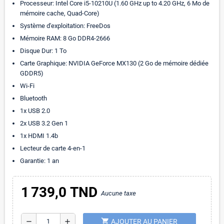
Processeur: Intel Core i5-10210U (1.60 GHz up to 4.20 GHz, 6 Mo de
mémoire cache, Quad-Core)
Système d'exploitation: FreeDos
Mémoire RAM: 8 Go DDR4-2666
Disque Dur: 1 To
Carte Graphique: NVIDIA GeForce MX130 (2 Go de mémoire dédiée
GDDR5)
Wi-Fi
Bluetooth
1x USB 2.0
2x USB 3.2 Gen 1
1x HDMI 1.4b
Lecteur de carte 4-en-1
Garantie: 1 an
1 739,0 TND
Aucune taxe
shopping_cart
remove
add
AJOUTER AU PANIER