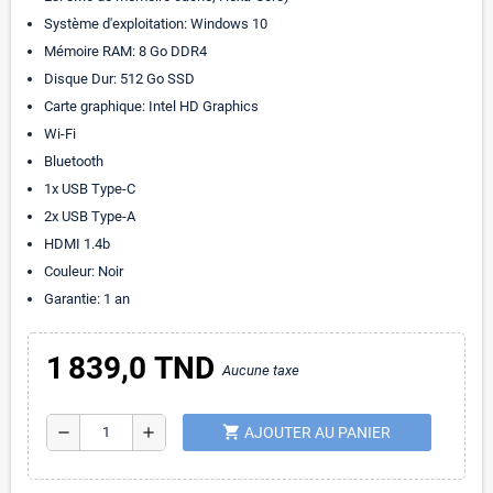
Système d'exploitation: Windows 10
Mémoire RAM: 8 Go DDR4
Disque Dur: 512 Go SSD
Carte graphique: Intel HD Graphics
Wi-Fi
Bluetooth
1x USB Type-C
2x USB Type-A
HDMI 1.4b
Couleur: Noir
Garantie: 1 an
1 839,0 TND
Aucune taxe
shopping_cart
remove
add
AJOUTER AU PANIER