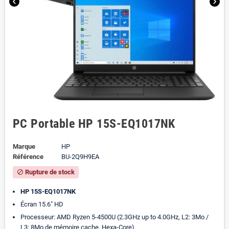
chevron_left
chevron_right
PC Portable HP 15S-EQ1017NK
Marque
HP
Référence
BU-2Q9H9EA
Rupture de stock
block
HP 15S-EQ1017NK
Écran 15.6" HD
Processeur: AMD Ryzen 5-4500U (2.3GHz up to 4.0GHz, L2: 3Mo /
L3: 8Mo de mémoire cache, Hexa-Core)