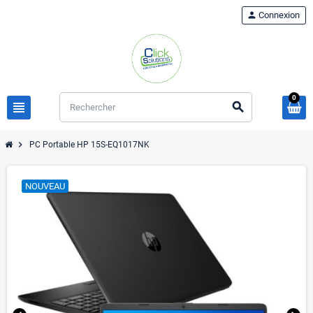
person
Connexion
0
view_headline
search
chevron_right
PC Portable HP 15S-EQ1017NK
NOUVEAU