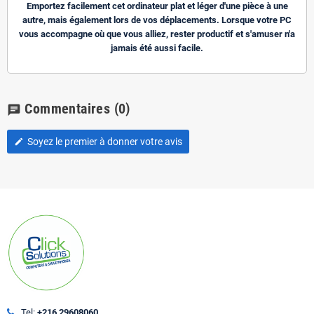
Emportez facilement cet ordinateur plat et léger d'une pièce à une
autre, mais également lors de vos déplacements. Lorsque votre PC
vous accompagne où que vous alliez, rester productif et s'amuser n'a
jamais été aussi facile.
Commentaires
(0)
chat
Soyez le premier à donner votre avis
edit
Tel:
+216 29608060