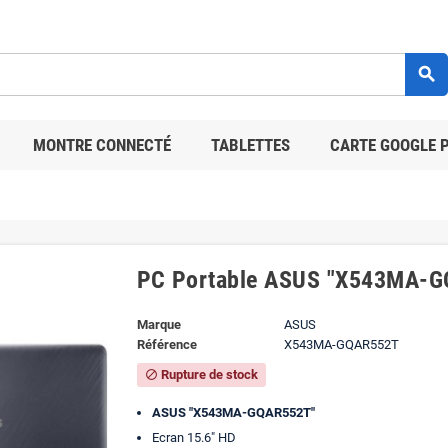
search
MONTRE CONNECTÉ
TABLETTES
CARTE GOOGLE 
PC Portable ASUS "X543MA-
Marque
ASUS
Référence
X543MA-GQAR552T
Rupture de stock
block
ASUS "X543MA-GQAR552T"
Ecran 15.6" HD