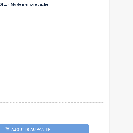
6 Ghz, 4 Mo de mémoire cache
shopping_cart
AJOUTER AU PANIER