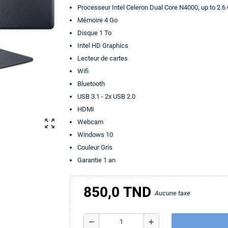
Processeur Intel Celeron Dual Core N4000, up to 2.
Mémoire 4 Go
Disque 1 To
Intel HD Graphics
Lecteur de cartes
Wifi
Bluetooth
USB 3.1 - 2x USB 2.0
HDMI
zoom_out_map
Webcam
Windows 10
Couleur Gris
Garantie 1 an
850,0 TND
Aucune taxe
remove
add