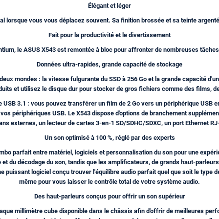
Élégant et léger
éal lorsque vous vous déplacez souvent. Sa finition brossée et sa teinte argent
Fait pour la productivité et le divertissement
ntium, le ASUS X543 est remontée à bloc pour affronter de nombreuses tâches c
Données ultra-rapides, grande capacité de stockage
deux mondes : la vitesse fulgurante du SSD à 256 Go et la grande capacité d'un 
uits et utilisez le disque dur pour stocker de gros fichiers comme des films, d
me USB 3.1 : vous pouvez transférer un film de 2 Go vers un périphérique USB e
e vos périphériques USB. Le X543 dispose d'options de branchement supplémenta
ans externes, un lecteur de cartes 3-en-1 SD/SDHC/SDXC, un port Ethernet RJ-
Un son optimisé à 100 %, réglé par des experts
o parfait entre matériel, logiciels et personnalisation du son pour une expéri
e et du décodage du son, tandis que les amplificateurs, de grands haut-parleurs
issant logiciel conçu trouver l'équilibre audio parfait quel que soit le type 
même pour vous laisser le contrôle total de votre système audio.
Des haut-parleurs conçus pour offrir un son supérieur
ue millimètre cube disponible dans le châssis afin d'offrir de meilleures per