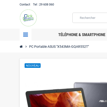
Contact
Tel
: 29 608 060
view_headline
TÉLÉPHONE & SMARTPHONE
chevron_right
PC Portable ASUS "X543MA-GQAR552T"
NOUVEAU