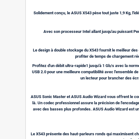
Solidement conçu, le ASUS X543 pèse tout juste 1,9 Kg, l'id
Avec son processeur Intel allant jusqu'au puissant Pe
Le design à double stockage du X543 fournit le meilleur des 
profiter de temps de chargement réd
Profitez d'un débit ultra-rapide1 jusqu'à 1 Gb/s avec la nor
USB 2.0 pour une meilleure compatibilité avec l'ensemble d
un lecteur pour brancher des écr
ASUS Sonic Master et ASUS Audio Wizard vous offrent le comb
là. Un codec professionnel assure la précision de l'encodag
avec des basses plus profondes. ASUS Audio Wizard est une pu
Le X543 présente des haut-parleurs ronds qui maximisent chaq