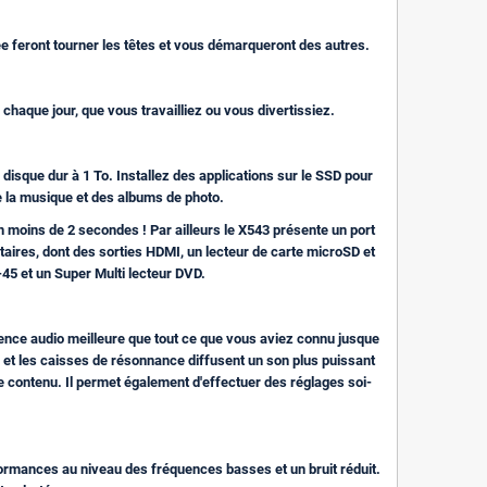
ée feront tourner les têtes et vous démarqueront des autres.
haque jour, que vous travailliez ou vous divertissiez.
disque dur à 1 To. Installez des applications sur le SSD pour
e la musique et des albums de photo.
n moins de 2 secondes ! Par ailleurs le X543 présente un port
ires, dont des sorties HDMI, un lecteur de carte microSD et
45 et un Super Multi lecteur DVD.
ence audio meilleure que tout ce que vous aviez connu jusque
 et les caisses de résonnance diffusent un son plus puissant
de contenu. Il permet également d'effectuer des réglages soi-
formances au niveau des fréquences basses et un bruit réduit.