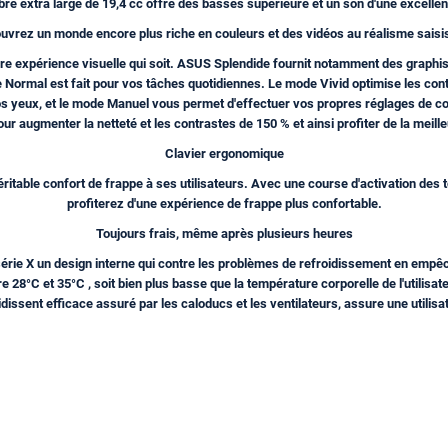
re extra large de 19,4 cc offre des basses supérieure et un son d'une excellent
uvrez un monde encore plus riche en couleurs et des vidéos au réalisme saisi
re expérience visuelle qui soit. ASUS Splendide fournit notamment des graphism
 Normal est fait pour vos tâches quotidiennes. Le mode Vivid optimise les contr
os yeux, et le mode Manuel vous permet d'effectuer vos propres réglages de c
ur augmenter la netteté et les contrastes de 150 % et ainsi profiter de la meill
Clavier ergonomique
véritable confort de frappe à ses utilisateurs. Avec une course d'activation de
profiterez d'une expérience de frappe plus confortable.
Toujours frais, même après plusieurs heures
érie X un design interne qui contre les problèmes de refroidissement en empêc
 28°C et 35°C , soit bien plus basse que la température corporelle de l'utilisa
dissent efficace assuré par les caloducs et les ventilateurs, assure une utilis