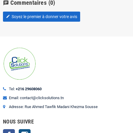
Commentaires
(0)
chat
Soyez le premier à donner votre avis
edit
Tel:
+216 29608060
Email: contact@clicksolutions.tn
Adresse: Rue Ahmed Tawfik Madani Khezma Sousse
NOUS SUIVRE
Facebook
Instagram