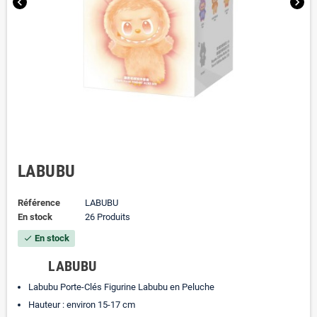
chevron_left
chevron_right
LABUBU
Référence
LABUBU
En stock
26 Produits
En stock
check
LABUBU
Labubu
Porte-Clés Figurine Labubu en Peluche
Hauteur : environ 15-17 cm