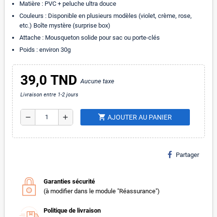
Matière : PVC + peluche ultra douce
Couleurs : Disponible en plusieurs modèles (violet, crème, rose,
etc.) Boîte mystère (surprise box)
Attache : Mousqueton solide pour sac ou porte-clés
Poids : environ 30g
39,0 TND
Aucune taxe
Livraison entre 1-2 jours
shopping_cart
remove
add
AJOUTER AU PANIER
Partager
Garanties sécurité
(à modifier dans le module "Réassurance")
Politique de livraison