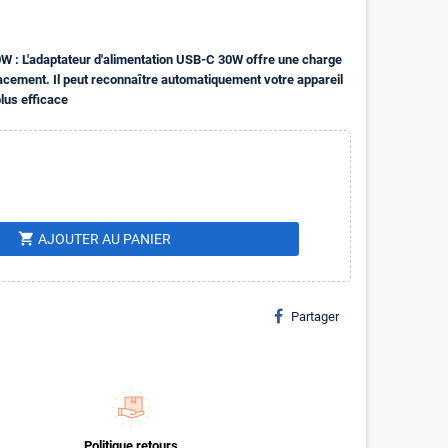
W : L'adaptateur d'alimentation USB-C 30W offre une charge
lacement. Il peut reconnaître automatiquement votre appareil
plus efficace
shopping_cart
AJOUTER AU PANIER
Partager
Politique retours