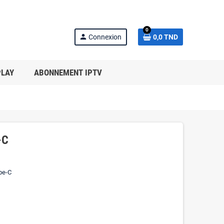
0
person
Connexion
0,0 TND
PLAY
ABONNEMENT IPTV
-C
pe-C