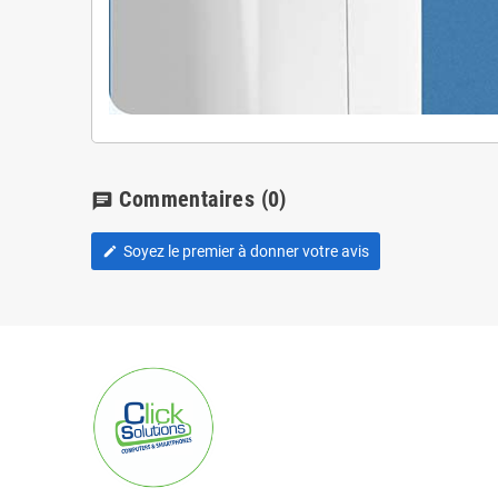
Commentaires
(0)
chat
Soyez le premier à donner votre avis
edit