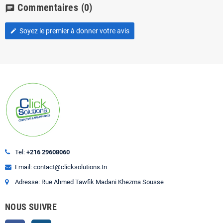
Commentaires
(0)
chat
Soyez le premier à donner votre avis
edit
Tel:
+216 29608060
Email: contact@clicksolutions.tn
Adresse: Rue Ahmed Tawfik Madani Khezma Sousse
NOUS SUIVRE