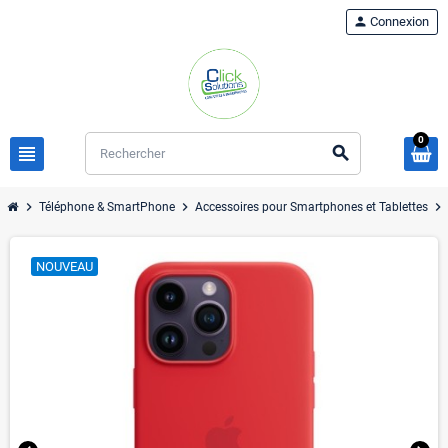
person
Connexion
0
view_headline
search
chevron_right
chevron_right
chevron_right
Téléphone & SmartPhone
Accessoires pour Smartphones et Tablettes
NOUVEAU