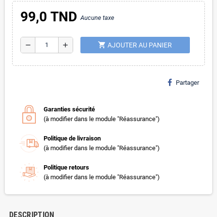
99,0 TND
Aucune taxe
shopping_cart
remove
add
AJOUTER AU PANIER
Partager
Garanties sécurité
(à modifier dans le module "Réassurance")
Politique de livraison
(à modifier dans le module "Réassurance")
Politique retours
(à modifier dans le module "Réassurance")
DESCRIPTION